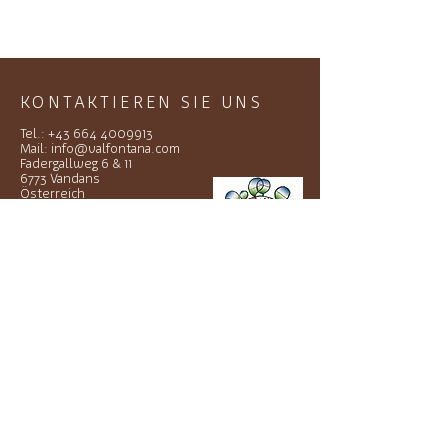
KONTAKTIEREN SIE UNS
Tel.:
+43 664 4009913
Mail:
info@valfontana.com
Fadergallweg 6 & 11
6773 Vandans
Österreich
Impressum
Datenschutz