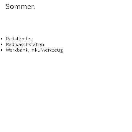
Sommer.
Radständer
Radwaschstation
Werkbank, inkl. Werkzeug
KONTAKTIEREN SIE UNS
Tel.:
+43 664 4009913
Mail:
info@valfontana.com
Fadergallweg 6 & 11
6773 Vandans
Österreich
Impressum
Datenschutz