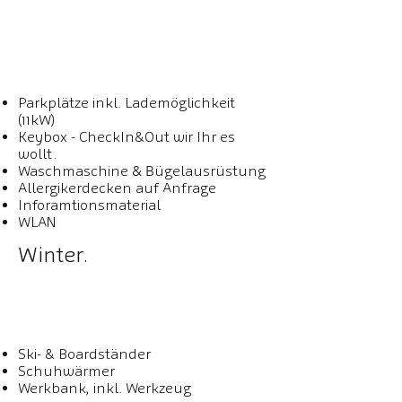
Parkplätze inkl. Lademöglichkeit
(11kW)
Keybox - CheckIn&Out wir Ihr es
wollt.
Waschmaschine
& B
ügelausrüstung
Allergikerdecken auf Anfrage
Inforamtionsmaterial
WLAN
Winter.
Ski- & Boardständer
Schuhwärmer
Werkbank, inkl. Werkzeug